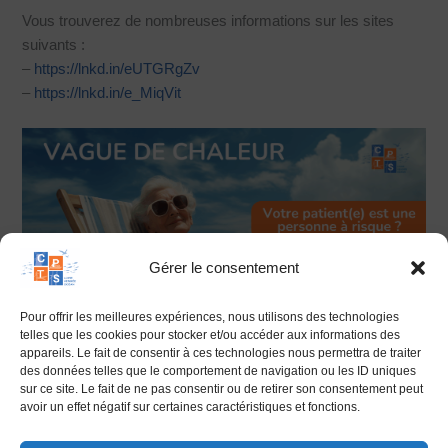
Vous trouverez de nombreuses informations sur les sites
suivants :
–
https://lnkd.in/eUTGRgZv
–
https://lnkd.in/e_MiqVit
Gérer le consentement
Pour offrir les meilleures expériences, nous utilisons des technologies
telles que les cookies pour stocker et/ou accéder aux informations des
appareils. Le fait de consentir à ces technologies nous permettra de traiter
des données telles que le comportement de navigation ou les ID uniques
sur ce site. Le fait de ne pas consentir ou de retirer son consentement peut
avoir un effet négatif sur certaines caractéristiques et fonctions.