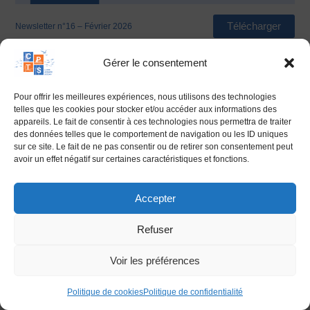
Télécharger
Newsletter n°16 – Février 2026
Gérer le consentement
Pour offrir les meilleures expériences, nous utilisons des technologies
telles que les cookies pour stocker et/ou accéder aux informations des
appareils. Le fait de consentir à ces technologies nous permettra de traiter
des données telles que le comportement de navigation ou les ID uniques
sur ce site. Le fait de ne pas consentir ou de retirer son consentement peut
avoir un effet négatif sur certaines caractéristiques et fonctions.
Accepter
26 Boulevard Viaud Grand Marais
Refuser
85300 CHALLANS
Contact par mail :​
secretariat@cpts-lvo.com
Voir les préférences
Contact par téléphone :​ 06 77 16 52 53
Réalisation:
Edwina RABOT
Politique de cookies
Politique de confidentialité
Politique de cookies (UE)
Politique de confidentialité