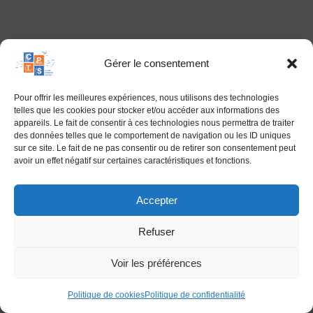
Gérer le consentement
Pour offrir les meilleures expériences, nous utilisons des technologies
telles que les cookies pour stocker et/ou accéder aux informations des
appareils. Le fait de consentir à ces technologies nous permettra de traiter
des données telles que le comportement de navigation ou les ID uniques
sur ce site. Le fait de ne pas consentir ou de retirer son consentement peut
avoir un effet négatif sur certaines caractéristiques et fonctions.
Accepter
26 Boulevard Viaud Grand Marais
Refuser
85300 CHALLANS
Contact par mail :​
secretariat@cpts-lvo.com
Voir les préférences
Contact par téléphone :​ 06 77 16 52 53
Réalisation:
Edwina RABOT
Politique de cookies
Politique de confidentialité
Politique de cookies (UE)
Politique de confidentialité