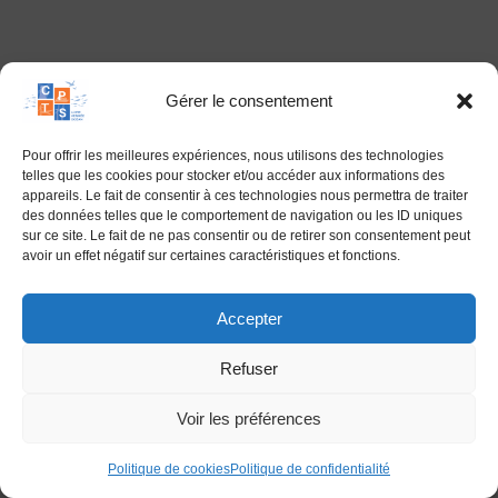
Gérer le consentement
Pour offrir les meilleures expériences, nous utilisons des technologies
telles que les cookies pour stocker et/ou accéder aux informations des
appareils. Le fait de consentir à ces technologies nous permettra de traiter
des données telles que le comportement de navigation ou les ID uniques
sur ce site. Le fait de ne pas consentir ou de retirer son consentement peut
avoir un effet négatif sur certaines caractéristiques et fonctions.
Accepter
26 Boulevard Viaud Grand Marais
Refuser
85300 CHALLANS
Contact par mail :​
secretariat@cpts-lvo.com
Voir les préférences
Contact par téléphone :​ 06 77 16 52 53
Réalisation:
Edwina RABOT
Politique de cookies
Politique de confidentialité
Politique de cookies (UE)
Politique de confidentialité