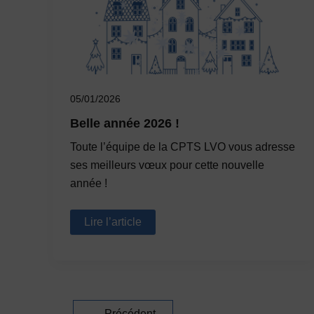
05/01/2026
Belle année 2026 !
Toute l’équipe de la CPTS LVO vous adresse
ses meilleurs vœux pour cette nouvelle
année !
Belle
Lire l’article
année
2026
!
←
Précédent