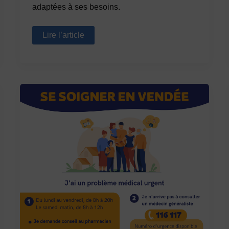
adaptées à ses besoins.
Bien-
Lire l’article
être
des
soignants