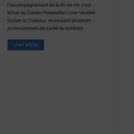
l’accompagnement de la fin de vie s’est
tenue au Centre Hospitalier Loire Vendée
Océan à Challans, réunissant plusieurs
professionnels de santé du territoire.
Formation
Lire l’article
fin
de
vie
à
domicile