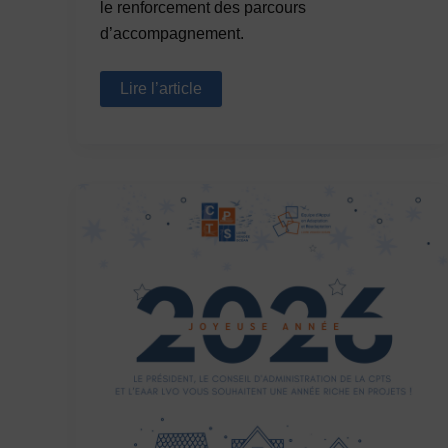
le renforcement des parcours
d’accompagnement.
Les
Lire l’article
nouveautés
sport-
santé
sur
le
territoire
Loire
Vendée
Océan